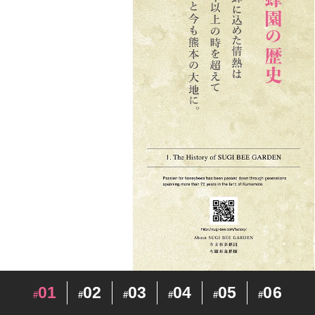
01
02
03
04
05
06
#
#
#
#
#
#