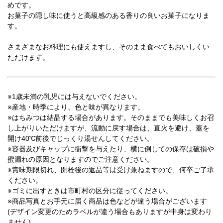
めです。
お菓子の隠し味に使うと高級感のある香りの良いお菓子になりま
す。
さまざまなお料理にも使えますし、そのまま食べてもおいしくい
ただけます。
※1歳未満の乳児には与えないでください。
※産地・時季により、色と味が異なります。
※はちみつは結晶する場合があります。そのままでも美味しくお召
し上がりいただけますが、流動に戻す場合は、直火を避け、蓋を
開け40℃前後でじっくり湯せんしてください。
※容器及びキャップに衝撃を与えたり、横に倒しての保存は破損や
蜜漏れの原因となりますのでご注意ください。
※賞味期限切れ、開栓後の返品等は受け兼ねますので、何卒ご了承
ください。
※ゴミに出すときは市町村の区分に従ってください。
※商品写真とお手元に届く商品は色などが違う場合がございます
(デザイン変更のためラベルが違う場合もありますが中身は変わり
ません)。