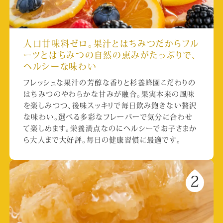
人口甘味料ゼロ。果汁とはちみつだからフル
ーツとはちみつの自然の恵みがたっぷりで、
ヘルシーな味わい
フレッシュな果汁の芳醇な香りと杉養蜂園こだわりの
はちみつのやわらかな甘みが融合。果実本来の風味
を楽しみつつ、後味スッキリで毎日飲み飽きない贅沢
な味わい。選べる多彩なフレーバーで気分に合わせ
て楽しめます。栄養満点なのにヘルシーでお子さまか
ら大人まで大好評。毎日の健康習慣に最適です。