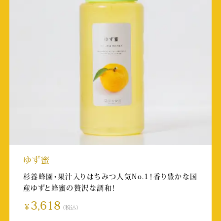
熊本日日新聞（朝刊）
掲載日:2026/3/22
テレビくまもと（TKU）「かたらんね」
放送日:2026/3/11
取材店舗:SUBACO HONEY SHOP
熊本シティエフエム
放送日:2026/3/9
WEBメディア PR TIMES
ゆず蜜
掲載日:2026/2/27
杉養蜂園・果汁入りはちみつ人気No.1！香り豊かな国
産ゆずと蜂蜜の贅沢な調和！
熊本日日新聞（朝刊）
3,618
￥
（税込）