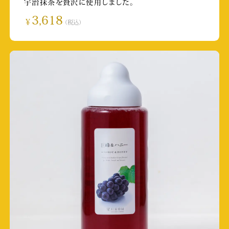
宇治抹茶を贅沢に使用しました。
TKU「若っ人ランド」
3,618
￥
（税込）
放送日:2024/10/19
取材店舗:桜の馬場 城彩苑店
北海道テレビ スイッチン！
放送日:2024/9/28 11:00～
取材店舗:イオンオール旭川駅前
永山瑛太様Instagramストーリーズ
投稿日:2024/9/7
取材店舗:グラバー園店
TKU 英太郎のかたらんね
放送日:2024/8/30 9:50～
取材店舗:SUBACO HONEY SHOP