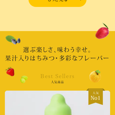
食品新聞社 食品新聞
掲載日:2026/6/29
食品新聞社 食品新聞
選ぶ楽しさ、味わう幸せ。
掲載日:2026/5/12
果汁入りはちみつ・多彩なフレーバー
北海道じゃらん じゃらん６月号全道ドライブ
掲載日:2026/5/19
Best Sellers
取材店舗:登別店
人気商品
フジテレビ「ぽかぽか」
放送日:2026/4/2