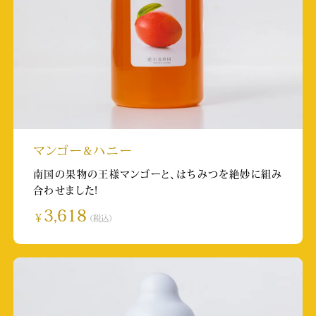
RKK ゲツキン早出し便
放送日:2023/11/6 15:49~15:55
Youtube Youtubeチャンネル「まーとんthe
びよんど」
取材店舗:軽井沢１号店
マンゴー&ハニー
KAB 知っ得！見聞録
南国の果物の王様マンゴーと、はちみつを絶妙に組み
合わせました!
放送日:2023/10/24 13:45~13:50
3,618
￥
（税込）
山鹿市立菊鹿中学校 文化祭にて発表
開催日:2023/10/7
取材店舗:へちまはちみつ館
TKU ナイトマガジン