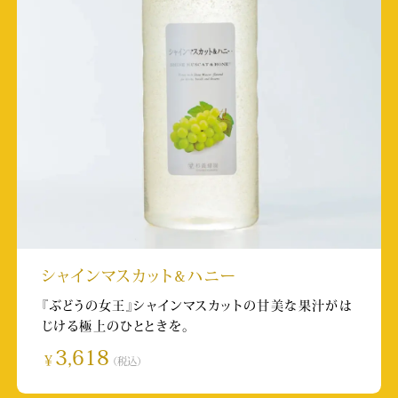
「熊本グルメハンターmaki(熊本グルメ)」さま
のInstagram
掲載日:2025/8/18
取材店舗:城彩苑店
TKU（テレビ熊本）英太郎のかたらんね
放送日:2025/8/18
関西テレビ(フジテレビ系列局) 土曜はナニス
ル？！
シャインマスカット&ハニー
放送日:2025/8/9
『ぶどうの女王』シャインマスカットの甘美な果汁がは
取材店舗:軽井沢店
じける極上のひとときを。
3,618
朝日放送「news おかえり」
￥
（税込）
放送日:2025/7/8