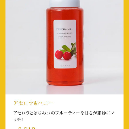
放送日:2023/10/6 25:25~
熊本リビング新聞 巻頭「工場見学特集」
掲載日:2023/9/27
取材店舗:SUBACO HONEY SHOP
月刊シティ情報おおいた
掲載日:2023/9/25
取材店舗:湯布院店
KKT サタココ(HKT48メンバーがロケ)
アセロラ&ハニー
放送日:2023/9/23 9:25~
取材店舗:SUBACO HONEY SHOP
アセロラとはちみつのフルーティーな甘さが絶妙にマ
ッチ!
日本テレビ ヒルナンデス！(金曜/マチャミのお