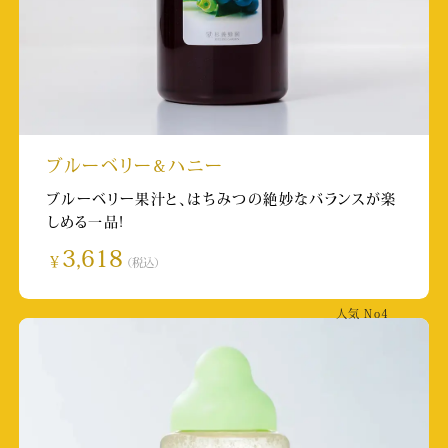
熊本日日新聞（朝刊）
掲載日:2025/8/31
ABEMA HIPHOPch HIPHOP MAGAZINE
- THE HOPE -
ブルーベリー&ハニー
掲載日:2025/8/30
ブルーベリー果汁と、はちみつの絶妙なバランスが楽
しめる一品!
KKT（くまもと県民テレビ）news every.くまも
3,618
￥
（税込）
と
人気
No4
放送日:2025/8/20
「げんき！ アップ！ くまもと」の公式Instagram
掲載日:2025/8/19
取材店舗:城彩苑店