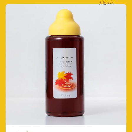
人気
No5
取材店舗:琵琶湖長浜店
食品新聞
掲載日:2025/6/30
取材店舗:杉養蜂園本社
テレビ朝日「ナンバーワン戦隊 ゴジュウジャ
ー」
放送日:2025/6/29
取材店舗:川越２号店
熊本シティエフエム
放送日:2025/6/9
くまもと経済６月号