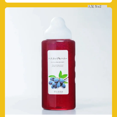
掲載日:2026/2/25
人気
No2
フジテレビ 「ザ・共通テン！」
放送日:2026/2/6
テレビくまもと（TKU）2026英太郎のかたらん
ね新春SP 熊本王決定戦！
放送日:2026/1/3
テレビくまもと（TKU）英太郎のかたらんね
放送日:2025/12/24
取材店舗:SUBACO HONEY SHOP
テレビ東京(TX)よじごじDays
放送日:2025/11/11
取材店舗:富士河口湖店