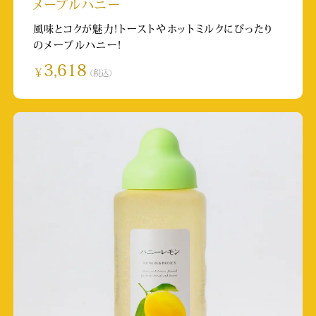
掲載日:2025/5/29
メープルハニー
取材店舗:杉養蜂園本社
風味とコクが魅力!トーストやホットミルクにぴったり
のメープルハニー!
テレビ朝日 かまいガチ
3,618
￥
（税込）
放送日:2025/5/28
取材店舗:麻布十番店
テレビ朝日 日曜マイチョイス
放送日:2025/5/25
取材店舗:鎌倉２号店
関西テレビ「フットマップ」
放送日:2025/5/24
取材店舗:宮島店
RKK「週刊山崎くん」