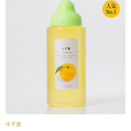
人気
No.1
ゆず蜜