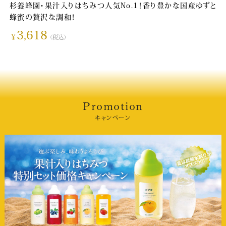
杉養蜂園・果汁入りはちみつ人気No.1！香り豊かな国産ゆずと
蜂蜜の贅沢な調和！
3,618
￥
（税込）
Promotion
キャンペーン