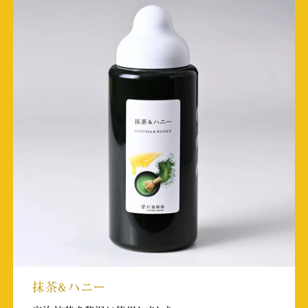
放送日:2024/12/21 18:58～
取材店舗:KITTE大阪店
BS11 「八代亜紀さん一周忌 あなたが選ぶ名
曲集！」
放送日:2024/12/30/
取材店舗:自由が丘店
TKU ナイトマガジン
放送日:2024/11/8 25:20～25:35
Youtubeチャンネル「skew Inspiration
Journey」
投稿日:2024/10/29
取材店舗:巣鴨とげぬき商店街店
抹茶&ハニー