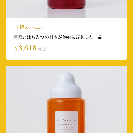
TKU 寛平ちゃんのぶらり旅 熊本がいい～の
放送日:2024/8/27 20:00
取材店舗:SUBACO HONEY SHOP
巨峰&ハニー
巨峰とはちみつの甘さが絶妙に調和した一品!
熊本市官方旅遊推廣【official】(Instagram)
3,618
￥
（税込）
掲載日:2024/1/19
取材店舗:熊本県内店舗
サンデーしものせき 掲載
掲載日:2023/11/8
取材店舗:下関カモンワーフ店
フジテレビ めざましテレビ・ココ調
放送日:2023/11/6 5:25~
取材店舗:巣鴨とげぬき地蔵店