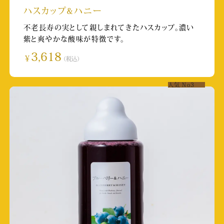
ハスカップ&ハニー
TKU「若っ人ランド」
不老長寿の実として親しまれてきたハスカップ。濃い
紫と爽やかな酸味が特徴です。
放送日:2025/11/1
3,618
取材店舗:阿蘇みつばち牧場店
￥
（税込）
KAB「くまもとLive touch」
人気
No3
放送日:2025/10/13
熊本日日新聞（朝刊）
取材店舗:SUBACO HONEY SHOP
熊本シティエフエム レディーオ791「おちゃべ
りタイム」
放送日:2025/9/29