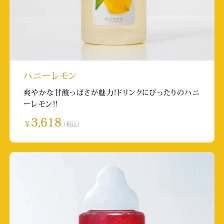
放送日:2025/5/14
取材店舗:SUBACO HONEY SHOP
株式会社マガジンハウス anan「Perfumeの
新！それってわからん」のっちさん回
掲載日:2025/4/9
ハニーレモン
爽やかな甘酸っぱさが魅力!ドリンクにぴったりのハニ
インフルエンサー希空（のあ）さん：Youtube
ーレモン!!
チャンネル
3,618
￥
（税込）
投稿日:2025/3/28
取材店舗:草津温泉店
日本テレビ ヒルナンデス！
放送日:2025/3/12 11:55~
取材店舗:巣鴨とげぬき地蔵店
TBS「いくらかわかる金？」