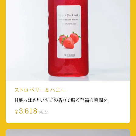
放送日:2025/2/8
取材店舗:箱根湯本店
毎日放送（MBS） せやねん！
放送日:2024/1/18 9：25～
取材店舗:城崎温泉店
日本テレビ ヒルナンデス！
放送日:2024/12/20 11:55~
取材店舗:羽田エアポートガーデン店
ストロベリー&ハニー
甘酸っぱさといちごの香りで贈る至福の瞬間を。
熊本日日新聞 経済面
3,618
￥
（税込）
掲載日:2024/12/17
テレビ大阪 大阪おっさんぽ