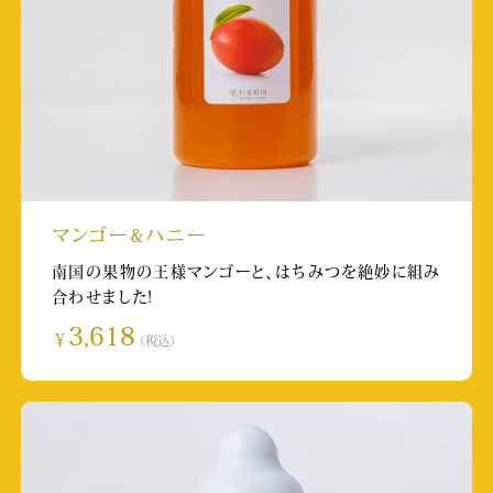
RKK ゲツキン早出し便
放送日:2023/11/6 15:49~15:55
Youtube Youtubeチャンネル「まーとんthe
びよんど」
取材店舗:軽井沢１号店
マンゴー&ハニー
KAB 知っ得！見聞録
南国の果物の王様マンゴーと、はちみつを絶妙に組み
合わせました!
放送日:2023/10/24 13:45~13:50
3,618
￥
（税込）
山鹿市立菊鹿中学校 文化祭にて発表
開催日:2023/10/7
取材店舗:へちまはちみつ館
TKU ナイトマガジン