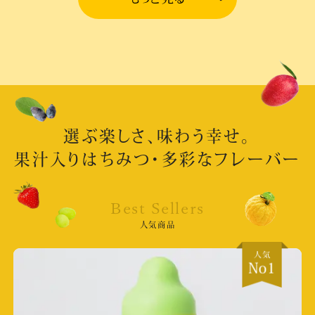
食品新聞社 食品新聞
掲載日:2026/6/29
食品新聞社 食品新聞
選ぶ楽しさ、味わう幸せ。
掲載日:2026/5/12
果汁入りはちみつ・多彩なフレーバー
北海道じゃらん じゃらん６月号全道ドライブ
掲載日:2026/5/19
Best Sellers
取材店舗:登別店
人気商品
フジテレビ「ぽかぽか」
放送日:2026/4/2