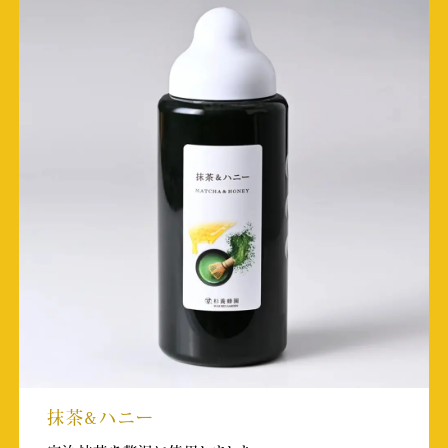
放送日:2024/12/21 18:58～
取材店舗:KITTE大阪店
BS11 「八代亜紀さん一周忌 あなたが選ぶ名
曲集！」
放送日:2024/12/30/
取材店舗:自由が丘店
TKU ナイトマガジン
放送日:2024/11/8 25:20～25:35
Youtubeチャンネル「skew Inspiration
Journey」
投稿日:2024/10/29
取材店舗:巣鴨とげぬき商店街店
抹茶&ハニー