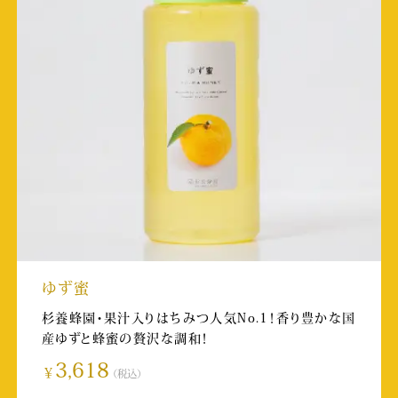
熊本日日新聞（朝刊）
掲載日:2026/3/22
テレビくまもと（TKU）「かたらんね」
放送日:2026/3/11
取材店舗:SUBACO HONEY SHOP
熊本シティエフエム
放送日:2026/3/9
WEBメディア PR TIMES
ゆず蜜
掲載日:2026/2/27
杉養蜂園・果汁入りはちみつ人気No.1！香り豊かな国
産ゆずと蜂蜜の贅沢な調和！
熊本日日新聞（朝刊）
3,618
￥
（税込）