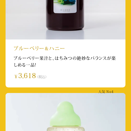
熊本日日新聞（朝刊）
掲載日:2025/8/31
ABEMA HIPHOPch HIPHOP MAGAZINE
- THE HOPE -
ブルーベリー&ハニー
掲載日:2025/8/30
ブルーベリー果汁と、はちみつの絶妙なバランスが楽
しめる一品!
KKT（くまもと県民テレビ）news every.くまも
3,618
￥
（税込）
と
人気
No4
放送日:2025/8/20
「げんき！ アップ！ くまもと」の公式Instagram
掲載日:2025/8/19
取材店舗:城彩苑店