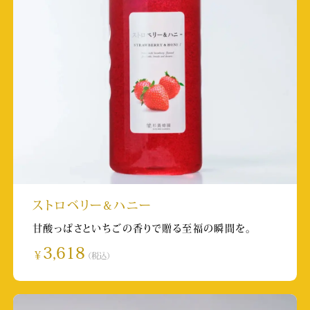
放送日:2025/2/8
取材店舗:箱根湯本店
毎日放送（MBS） せやねん！
放送日:2024/1/18 9：25～
取材店舗:城崎温泉店
日本テレビ ヒルナンデス！
放送日:2024/12/20 11:55~
取材店舗:羽田エアポートガーデン店
ストロベリー&ハニー
甘酸っぱさといちごの香りで贈る至福の瞬間を。
熊本日日新聞 経済面
3,618
￥
（税込）
掲載日:2024/12/17
テレビ大阪 大阪おっさんぽ