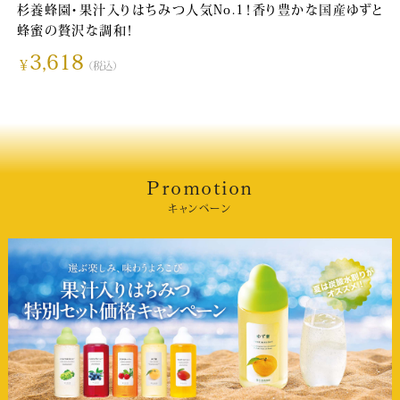
杉養蜂園・果汁入りはちみつ人気No.1！香り豊かな国産ゆずと
蜂蜜の贅沢な調和！
3,618
￥
（税込）
Promotion
キャンペーン