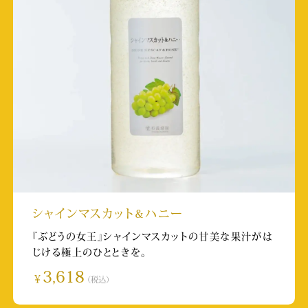
「熊本グルメハンターmaki(熊本グルメ)」さま
のInstagram
掲載日:2025/8/18
取材店舗:城彩苑店
TKU（テレビ熊本）英太郎のかたらんね
放送日:2025/8/18
関西テレビ(フジテレビ系列局) 土曜はナニス
ル？！
シャインマスカット&ハニー
放送日:2025/8/9
『ぶどうの女王』シャインマスカットの甘美な果汁がは
取材店舗:軽井沢店
じける極上のひとときを。
3,618
朝日放送「news おかえり」
￥
（税込）
放送日:2025/7/8