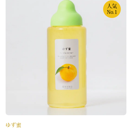
人気
No.1
ゆず蜜