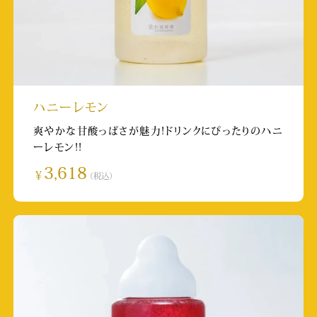
放送日:2025/5/14
取材店舗:SUBACO HONEY SHOP
株式会社マガジンハウス anan「Perfumeの
新！それってわからん」のっちさん回
掲載日:2025/4/9
ハニーレモン
爽やかな甘酸っぱさが魅力!ドリンクにぴったりのハニ
インフルエンサー希空（のあ）さん：Youtube
ーレモン!!
チャンネル
3,618
￥
（税込）
投稿日:2025/3/28
取材店舗:草津温泉店
日本テレビ ヒルナンデス！
放送日:2025/3/12 11:55~
取材店舗:巣鴨とげぬき地蔵店
TBS「いくらかわかる金？」