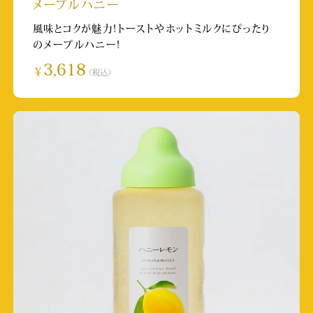
掲載日:2025/5/29
メープルハニー
取材店舗:杉養蜂園本社
風味とコクが魅力!トーストやホットミルクにぴったり
のメープルハニー!
テレビ朝日 かまいガチ
3,618
￥
（税込）
放送日:2025/5/28
取材店舗:麻布十番店
テレビ朝日 日曜マイチョイス
放送日:2025/5/25
取材店舗:鎌倉２号店
関西テレビ「フットマップ」
放送日:2025/5/24
取材店舗:宮島店
RKK「週刊山崎くん」