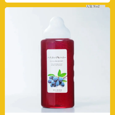
掲載日:2026/2/25
人気
No2
フジテレビ 「ザ・共通テン！」
放送日:2026/2/6
テレビくまもと（TKU）2026英太郎のかたらん
ね新春SP 熊本王決定戦！
放送日:2026/1/3
テレビくまもと（TKU）英太郎のかたらんね
放送日:2025/12/24
取材店舗:SUBACO HONEY SHOP
テレビ東京(TX)よじごじDays
放送日:2025/11/11
取材店舗:富士河口湖店