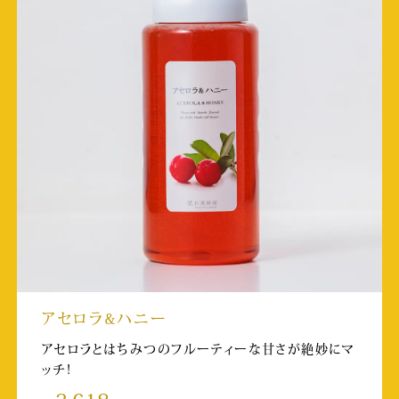
放送日:2023/10/6 25:25~
熊本リビング新聞 巻頭「工場見学特集」
掲載日:2023/9/27
取材店舗:SUBACO HONEY SHOP
月刊シティ情報おおいた
掲載日:2023/9/25
取材店舗:湯布院店
KKT サタココ(HKT48メンバーがロケ)
アセロラ&ハニー
放送日:2023/9/23 9:25~
取材店舗:SUBACO HONEY SHOP
アセロラとはちみつのフルーティーな甘さが絶妙にマ
ッチ!
日本テレビ ヒルナンデス！(金曜/マチャミのお