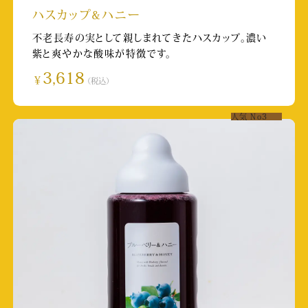
ハスカップ&ハニー
TKU「若っ人ランド」
不老長寿の実として親しまれてきたハスカップ。濃い
紫と爽やかな酸味が特徴です。
放送日:2025/11/1
3,618
取材店舗:阿蘇みつばち牧場店
￥
（税込）
KAB「くまもとLive touch」
人気
No3
放送日:2025/10/13
熊本日日新聞（朝刊）
取材店舗:SUBACO HONEY SHOP
熊本シティエフエム レディーオ791「おちゃべ
りタイム」
放送日:2025/9/29