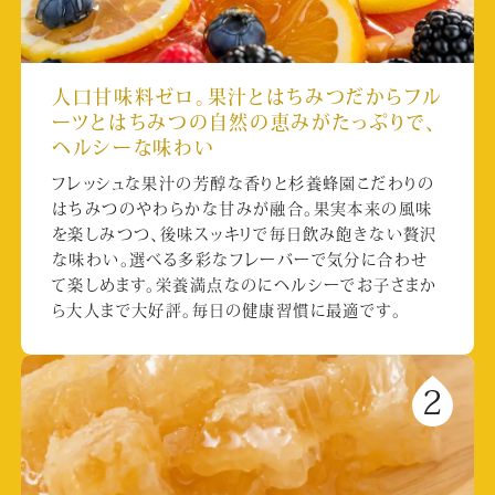
人口甘味料ゼロ。果汁とはちみつだからフル
ーツとはちみつの自然の恵みがたっぷりで、
ヘルシーな味わい
フレッシュな果汁の芳醇な香りと杉養蜂園こだわりの
はちみつのやわらかな甘みが融合。果実本来の風味
を楽しみつつ、後味スッキリで毎日飲み飽きない贅沢
な味わい。選べる多彩なフレーバーで気分に合わせ
て楽しめます。栄養満点なのにヘルシーでお子さまか
ら大人まで大好評。毎日の健康習慣に最適です。