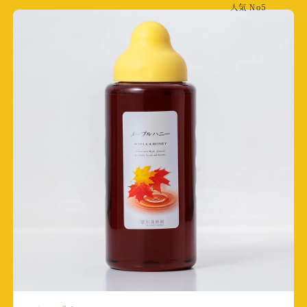
人気
No5
取材店舗:琵琶湖長浜店
食品新聞
掲載日:2025/6/30
取材店舗:杉養蜂園本社
テレビ朝日「ナンバーワン戦隊 ゴジュウジャ
ー」
放送日:2025/6/29
取材店舗:川越２号店
熊本シティエフエム
放送日:2025/6/9
くまもと経済６月号