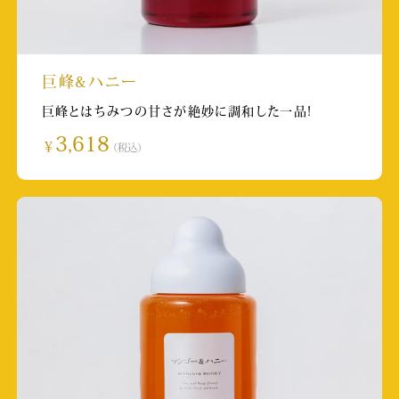
TKU 寛平ちゃんのぶらり旅 熊本がいい～の
放送日:2024/8/27 20:00
取材店舗:SUBACO HONEY SHOP
巨峰&ハニー
巨峰とはちみつの甘さが絶妙に調和した一品!
熊本市官方旅遊推廣【official】(Instagram)
3,618
￥
（税込）
掲載日:2024/1/19
取材店舗:熊本県内店舗
サンデーしものせき 掲載
掲載日:2023/11/8
取材店舗:下関カモンワーフ店
フジテレビ めざましテレビ・ココ調
放送日:2023/11/6 5:25~
取材店舗:巣鴨とげぬき地蔵店