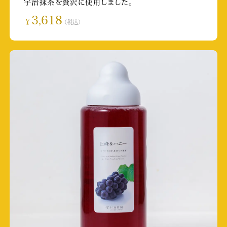
宇治抹茶を贅沢に使用しました。
TKU「若っ人ランド」
3,618
￥
（税込）
放送日:2024/10/19
取材店舗:桜の馬場 城彩苑店
北海道テレビ スイッチン！
放送日:2024/9/28 11:00～
取材店舗:イオンオール旭川駅前
永山瑛太様Instagramストーリーズ
投稿日:2024/9/7
取材店舗:グラバー園店
TKU 英太郎のかたらんね
放送日:2024/8/30 9:50～
取材店舗:SUBACO HONEY SHOP