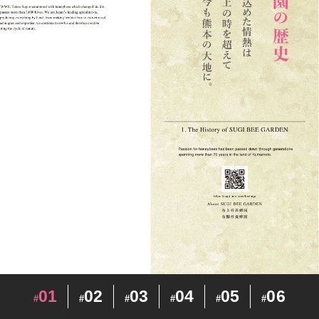
01
02
03
04
05
06
#
#
#
#
#
#