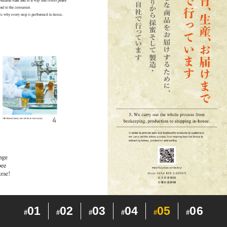
01
02
03
04
05
06
#
#
#
#
#
#