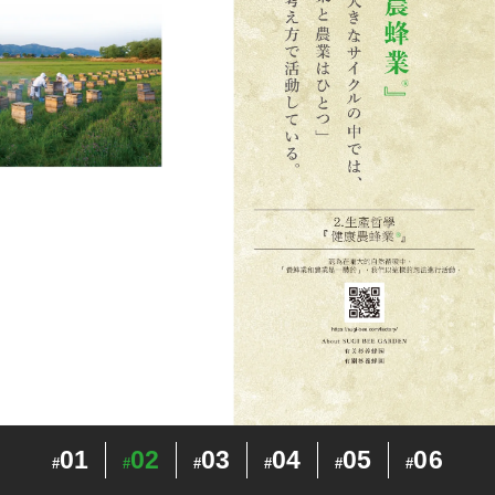
01
02
03
04
05
06
#
#
#
#
#
#