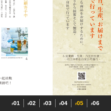
01
02
03
04
05
06
#
#
#
#
#
#