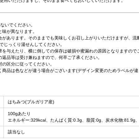
使用いただけますし、そのまま食べてもおいしくいただけます。
えないでください。
と味が異なります。
合があります。そのままでも美味しくお召し上がりいただけますが、流
後でじっくり湯せんしてください。
撃を与えたり、横に倒しての保存は破損や蜜漏れの原因となりますので
の返品等は受け兼ねますので、何卒ご了承ください。
村の区分に従ってください。
く商品は色などが違う場合がございます(デザイン変更のためラベルが
はちみつ(ブルガリア産)
100gあたり
エネルギー:329kcal、たんぱく質:0.3g、脂質:0g、炭水化物:81.9g
該当なし