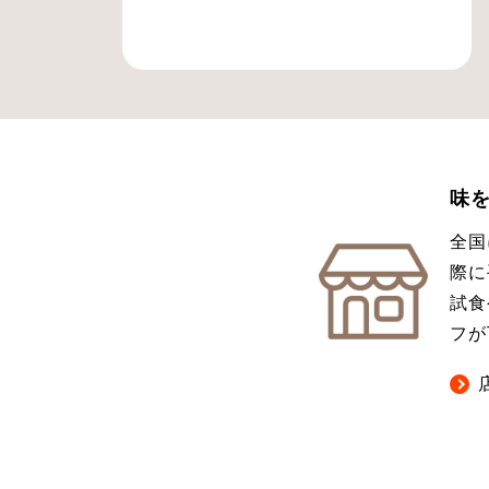
味
全国
際に
試食
フが