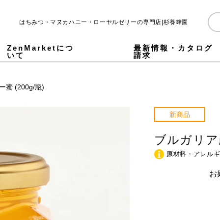
はちみつ・マヌカハニー・ローヤルゼリーの専門店|杉養蜂園
ZenMarketにつ
最新情報・カタログ
いて
請求
粋はちみつ
産はちみつ
け蜜
ャラ蜜
汁入りはちみつ ALL
000g
0g
0g
ティックタイプ
ーヤル&アミノ プロテイン
素青汁
ラーゲン&発酵ローヤルゼリードリンク
ンドロイチン&グルコサミン・ローヤルゼリー
蜜酢
酢
やか恵美茶
粉(ビーポーレン)
ツバチコスメ
蜜よもぎ石鹸
康ギフト ALL
粋はちみつギフト
汁入りはちみつギフト
,000円以上のギフト
,000円未満のギフト
育(みついく)とは?
界のはちみつ文化
子で作るはちみつレシピ
害に備える!はちみつ非常食のススメ
ざという時のエネルギー源・はちみつスティックタイプ
お知らせ
はちみつレシピ
メールマガジン登録
店舗・催事情報
SNS
 (200g/瓶)
新商品
ブルガリア産
原材料・アレル
お