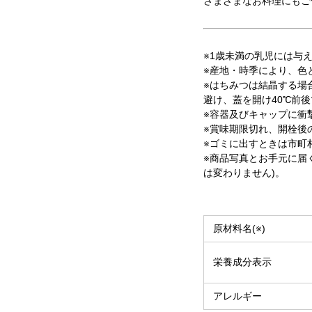
さまざまなお料理にもご
※1歳未満の乳児には与
※産地・時季により、色
※はちみつは結晶する場
避け、蓋を開け40℃前
※容器及びキャップに衝
※賞味期限切れ、開栓後
※ゴミに出すときは市町
※商品写真とお手元に届
は変わりません)。
原材料名(※)
栄養成分表示
アレルギー