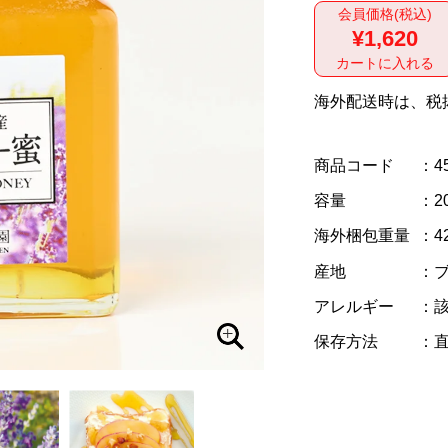
会員価格(税込)
¥1,620
カートに入れる
海外配送時は、税
商品コード
：4
容量
：2
海外梱包重量
：4
産地
：
アレルギー
：
保存方法
：