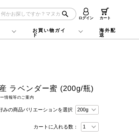
ログイン
カート
お買い物ガイ
海外配
ド
送
Instagram
X (旧Twitter)
公式アプリ
YouTube
TikTok
はじめてのお客様へ
ご購入方法について
お支払いについて
ご返品・交換について
国内配送・送料について
包装・のし・手さげ袋について
キャンペーン一覧
プレゼント情報
よくある質問
お問い合わせ
 ラベンダー蜜 (200g/瓶)
ギー情報等のご案内
好みの商品バリエーションを選択
カートに入れる数：