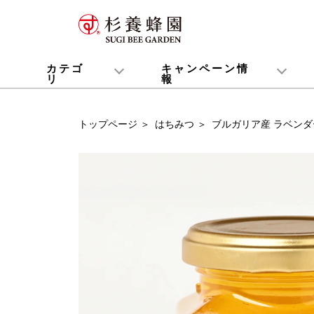
カテゴ
キャンペーン情
リ
報
はちみつ
果汁入りはちみつ
マヌカハニー(マヌカ蜜/モノフローラル・マヌカハニー)
ローヤルゼリー
プロポリス
のど飴
健やか健康食品
バラエティ
はちみつ入り化粧品
健康ギフト
蜜育(お子様へのおすすめ)
災害対策
キャンペーン一覧
プレゼント情報
純
国
漬
ジ
果
1,
50
30
ス
ロ
酵
コ
コ
蜂
お
健
花
ミ
蜂
健
純
果
5
5
蜜
世
親
災
い
トップページ
＞
はちみつ
＞
ブルガリア産 ラベンダー蜜