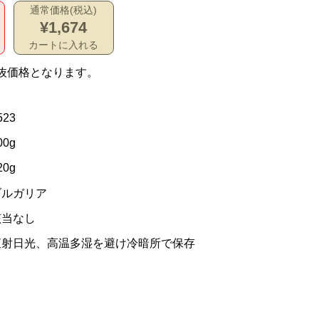
通常価格(税込)
¥1,674
カートに入れる
抜価格となります。
523
00g
20g
ブルガリア
該当なし
直射日光、高温多湿を避け冷暗所で保存