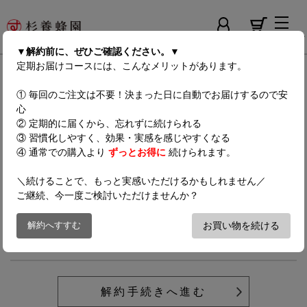
メニュー
ログイン
カート
▼解約前に、ぜひご確認ください。▼
定期お届けコースには、こんなメリットがあります。
定期契約解約依頼
① 毎回のご注文は不要！決まった日に自動でお届けするので安
心
② 定期的に届くから、忘れずに続けられる
③ 習慣化しやすく、効果・実感を感じやすくなる
解約の前に、一旦3か月のお休みをされるのはいかがでしょうか。
④ 通常での購入より
ずっとお得に
続けられます。
ご連絡・ご相談はフリーダイヤル（
📞0120-835-483
）までどう
＼続けることで、もっと実感いただけるかもしれません／
ぞ。
ご継続、今一度ご検討いただけませんか？
※定期便の解約をご希望の場合は、
お買い物を続ける
解約へすすむ
【次回お届け日の10日前まで】にお問い合わせください。