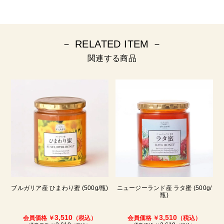
－ RELATED ITEM －
関連する商品
ブルガリア産 ひまわり蜜 (500g/瓶)
ニュージーランド産 ラタ蜜 (500g/
瓶)
3,510
3,510
会員価格 ￥
（税込）
会員価格 ￥
（税込）