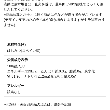
流動に戻す場合は、直火を避け、蓋を開け40℃前後でじっくり湯
せんしてください。
※商品写真とお手元に届く商品は色などが違う場合がございます
(デザイン変更のためラベルが違う場合もありますが中身は変わり
ません)。
原材料名(※)
はちみつ(スペイン産)
栄養成分表示
100gあたり
エネルギー:329kcal、たんぱく質:0.3g、脂質:0g、炭水化
物:81.9g、ナトリウム:2mg(食塩相当量:0.0g)
アレルギー
該当なし
※化粧品・医薬部外品の場合は、成分を記載