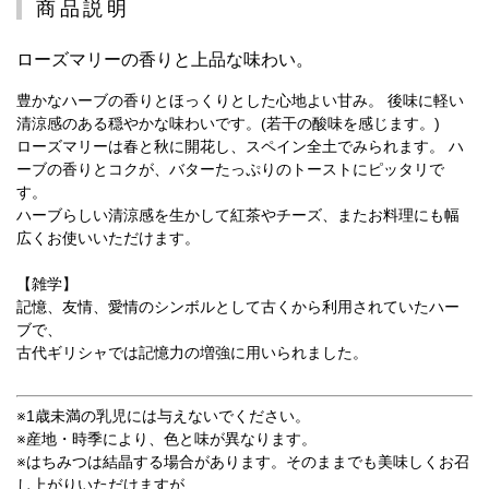
商品説明
ローズマリーの香りと上品な味わい。
豊かなハーブの香りとほっくりとした心地よい甘み。 後味に軽い
清涼感のある穏やかな味わいです。(若干の酸味を感じます。)
ローズマリーは春と秋に開花し、スペイン全土でみられます。 ハ
ーブの香りとコクが、バターたっぷりのトーストにピッタリで
す。
ハーブらしい清涼感を生かして紅茶やチーズ、またお料理にも幅
広くお使いいただけます。
【雑学】
記憶、友情、愛情のシンボルとして古くから利用されていたハー
ブで、
古代ギリシャでは記憶力の増強に用いられました。
※1歳未満の乳児には与えないでください。
※産地・時季により、色と味が異なります。
※はちみつは結晶する場合があります。そのままでも美味しくお召
し上がりいただけますが、