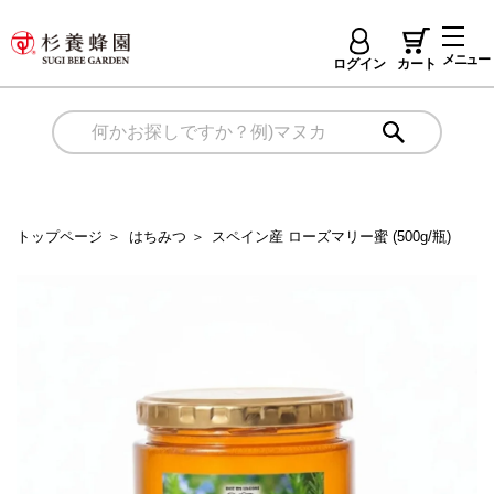
メニュー
ログイン
カート
トップページ
＞
はちみつ
＞
スペイン産 ローズマリー蜜 (500g/瓶)