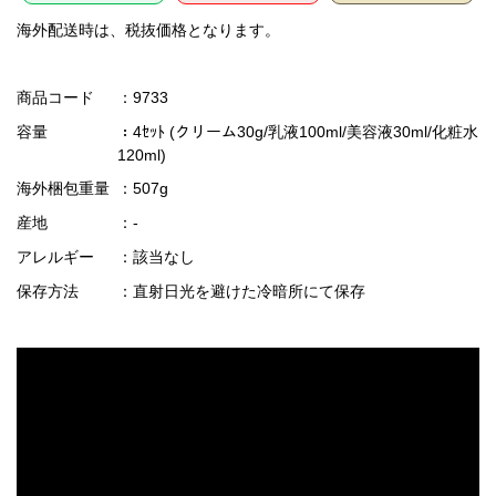
海外配送時は、税抜価格となります。
商品コード
：9733
容量
：4ｾｯﾄ (クリーム30g/乳液100ml/美容液30ml/化粧水
120ml)
海外梱包重量
：507g
産地
：-
アレルギー
：該当なし
保存方法
：直射日光を避けた冷暗所にて保存