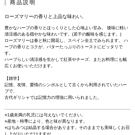
商品説明
ローズマリーの香りと上品な味わい。
豊かなハーブの香りとほっくりとした心地よい甘み。 後味に軽い
清涼感のある穏やかな味わいです。(若干の酸味を感じます。)
ローズマリーは春と秋に開花し、スペイン全土でみられます。 ハ
ーブの香りとコクが、バターたっぷりのトーストにピッタリで
す。
ハーブらしい清涼感を生かして紅茶やチーズ、またお料理にも幅
広くお使いいただけます。
【雑学】
記憶、友情、愛情のシンボルとして古くから利用されていたハー
ブで、
古代ギリシャでは記憶力の増強に用いられました。
※1歳未満の乳児には与えないでください。
※産地・時季により、色と味が異なります。
※はちみつは結晶する場合があります。そのままでも美味しくお召
し上がりいただけますが、