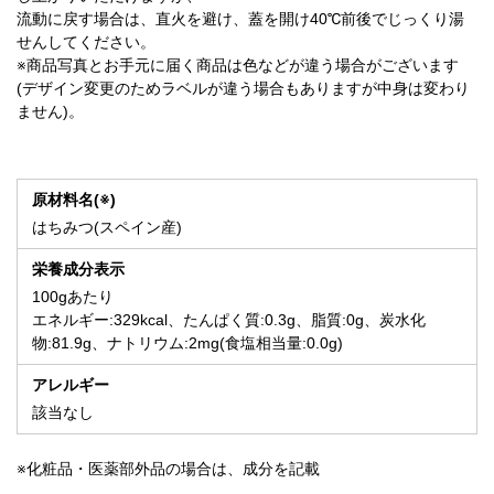
流動に戻す場合は、直火を避け、蓋を開け40℃前後でじっくり湯
せんしてください。
※商品写真とお手元に届く商品は色などが違う場合がございます
(デザイン変更のためラベルが違う場合もありますが中身は変わり
ません)。
原材料名(※)
はちみつ(スペイン産)
栄養成分表示
100gあたり
エネルギー:329kcal、たんぱく質:0.3g、脂質:0g、炭水化
物:81.9g、ナトリウム:2mg(食塩相当量:0.0g)
アレルギー
該当なし
※化粧品・医薬部外品の場合は、成分を記載