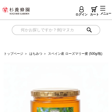
メニュー
ログイン
カート
トップページ
＞
はちみつ
＞
スペイン産 ローズマリー蜜 (500g/瓶)